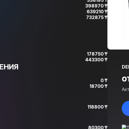
338195 ₸
398970 ₸
639210 ₸
732875 ₸
178750 ₸
443300 ₸
ЕНИЯ
DE
о
0 ₸
18700 ₸
Ак
118800 ₸
80300 ₸