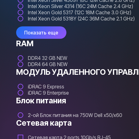
Intel Xeon Silver 4309Y (8C 12M Cache 2.8 GHz)
Intel Xeon Silver 4314 (16C 24M Cache 2.4 GHz)
Intel Xeon Gold 5317 (12C 18M Cache 3.0 GHz)
Intel Xeon Gold 5318Y (24C 36M Cache 2.1 GHz)
Показать еще
RAM
DDR4 32 GB NEW
DDR4 64 GB NEW
МОДУЛЬ УДАЛЕННОГО УПРАВЛ
iDRAC 9 Express
iDRAC 9 Enterprise
Блок питания
2-ой Блок питания на 750W Dell x50/x60
Сетевая карта
Сетевая карта 2 ports 10Gb/s RJ-45