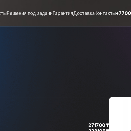
кты
Решения под задачи
Гарантия
Доставка
Контакты
+770
271700 ₸