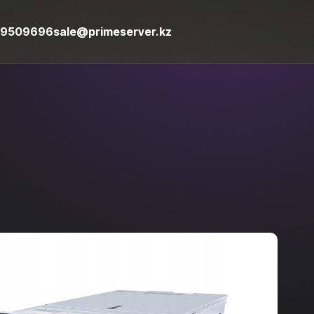
09509696
sale@primeserver.kz