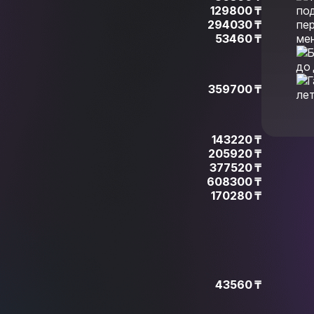
129800 ₸
294030 ₸
53460 ₸
359700 ₸
143220 ₸
205920 ₸
377520 ₸
608300 ₸
170280 ₸
43560 ₸