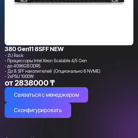
380 Gen11 8SFF NEW
- 2U Rack
- Процессоры Intel Xeon Scalable 4/5 Gen
- до 4096GB DDR5
- До 8 SFF накопителей (Опционально 8 NVME)
- 2xPSU 1000W
от
2838000
₸
Связаться с менеджером
Сконфигурировать