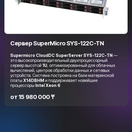
Сервер SuperMicro SYS-122C-TN
Supermicro CloudDC SuperServer SYS-122C-TN
—
это высокопроизводительный двухпроцессорный
сервер высотой
1U
, оптимизированный для облачных
вычислений, центров обработки данных и сетевых
устройств. Система построена на базе материнской
платы
X14DBHM
и поддерживает новейшие
процессоры
Intel Xeon 6
от
15 980 000
₸